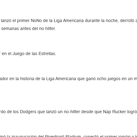
anzó el primer NoNo de la Liga Americana durante la noche, derrotó a l
 semanas antes del no hitter.
en el Juego de las Estrellas.
nzador en la historia de la Liga Americana que ganó ocho juegos en un
urdo de los Dodgers que lanzó un no-hitter desde que Nap Rucker logró
inó la inauguración del Riverfront Stadium, conectó el primer jonrón y 