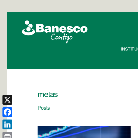
INSTIT
metas
Posts
X
Facebook
LinkedIn