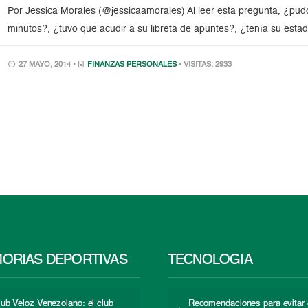
Por Jessica Morales (@jessicaamorales) Al leer esta pregunta, ¿pu
minutos?, ¿tuvo que acudir a su libreta de apuntes?, ¿tenía su esta
27 MAYO, 2014 •
FINANZAS PERSONALES
• VISITAS: 2933
ORIAS DEPORTIVAS
TECNOLOGÍA
lub Veloz Venezolano: el club
Recomendaciones para evitar 