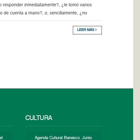
do responder inmediatamente?, ¿le tomó varios
do de cuenta a mano?, o, sencillamente, ¿no
LEER MÁS
CULTURA
el
Agenda Cultural Banesco. Junio