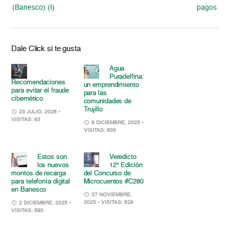
(Banesco) (I)
pagos
Dale Click si te gusta
Agua
Puradelfina:
Recomendaciones
un emprendimiento
para evitar el fraude
para las
cibernético
comunidades de
Trujillo
23 JULIO, 2026
•
VISITAS: 93
8 DICIEMBRE, 2025
•
VISITAS: 605
Estos son
Veredicto
los nuevos
12° Edición
montos de recarga
del Concurso de
para telefonía digital
Microcuentos #C280
en Banesco
27 NOVIEMBRE,
2025
• VISITAS: 629
2 DICIEMBRE, 2025
•
VISITAS: 590