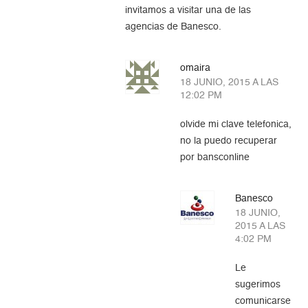
invitamos a visitar una de las
agencias de Banesco.
omaira
18 JUNIO, 2015 A LAS
12:02 PM
olvide mi clave telefonica,
no la puedo recuperar
por bansconline
Banesco
18 JUNIO,
2015 A LAS
4:02 PM
Le
sugerimos
comunicarse