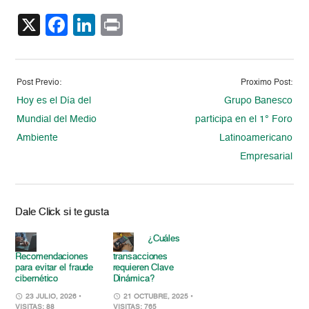
X
Facebook
LinkedIn
Print
Post Previo:
Proximo Post:
Hoy es el Día del
Grupo Banesco
Mundial del Medio
participa en el 1° Foro
Ambiente
Latinoamericano
Empresarial
Dale Click si te gusta
¿Cuáles
Recomendaciones
transacciones
para evitar el fraude
requieren Clave
cibernético
Dinámica?
23 JULIO, 2026
•
21 OCTUBRE, 2025
•
VISITAS: 88
VISITAS: 765