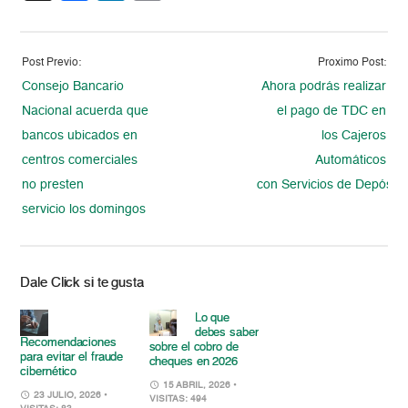
Post Previo:
Proximo Post:
Consejo Bancario
Ahora podrás realizar
Nacional acuerda que
el pago de TDC en
bancos ubicados en
los Cajeros
centros comerciales
Automáticos
no presten
con Servicios de Depósito
servicio los domingos
Dale Click si te gusta
Lo que
debes saber
Recomendaciones
sobre el cobro de
para evitar el fraude
cheques en 2026
cibernético
15 ABRIL, 2026
•
23 JULIO, 2026
•
VISITAS: 494