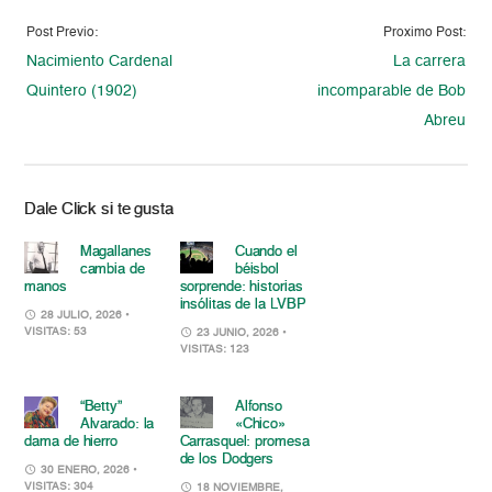
Post Previo:
Proximo Post:
Nacimiento Cardenal
La carrera
Quintero (1902)
incomparable de Bob
Abreu
Dale Click si te gusta
Magallanes
Cuando el
cambia de
béisbol
manos
sorprende: historias
insólitas de la LVBP
28 JULIO, 2026
•
VISITAS: 53
23 JUNIO, 2026
•
VISITAS: 123
“Betty”
Alfonso
Alvarado: la
«Chico»
dama de hierro
Carrasquel: promesa
de los Dodgers
30 ENERO, 2026
•
VISITAS: 304
18 NOVIEMBRE,