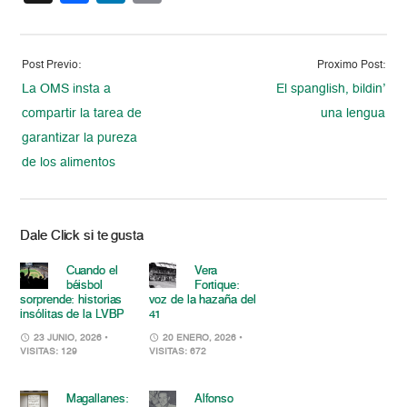
Post Previo:
Proximo Post:
La OMS insta a
El spanglish, bildin’
compartir la tarea de
una lengua
garantizar la pureza
de los alimentos
Dale Click si te gusta
Cuando el
Vera
béisbol
Fortique:
sorprende: historias
voz de la hazaña del
insólitas de la LVBP
41
23 JUNIO, 2026
•
20 ENERO, 2026
•
VISITAS: 129
VISITAS: 672
Magallanes:
Alfonso