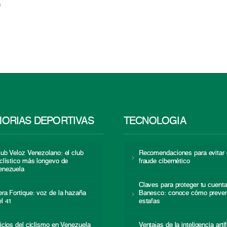
n
ORIAS DEPORTIVAS
TECNOLOGÍA
lub Veloz Venezolano: el club
Recomendaciones para evitar 
iclístico más longevo de
fraude cibernético
enezuela
Claves para proteger tu cuent
era Fortique: voz de la hazaña
Banesco: conoce cómo preven
el 41
estafas
nicios del ciclismo en Venezuela
Ventajas de la inteligencia artif