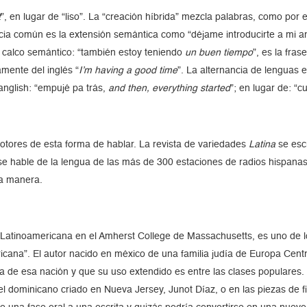
t
”, en lugar de “liso”. La “creación híbrida” mezcla palabras, como por
ncia común es la extensión semántica como “déjame introducirte a mi am
 calco semántico: “también estoy teniendo
un buen tiempo
”, es la fra
amente del inglés “
I’m having a good time
”. La alternancia de lenguas 
anglish: “empujé pa trás,
and then, everything started
”; en lugar de: “
tores de esta forma de hablar. La revista de variedades
Latina
se esc
se hable de la lengua de las más de 300 estaciones de radios hispanas
ta manera.
a Latinoamericana en el Amherst College de Massachusetts, es uno de 
icana”. El autor nacido en méxico de una familia judía de Europa Cent
ura de esa nación y que su uso extendido es entre las clases populare
 del dominicano criado en Nueva Jersey, Junot Díaz, o en las piezas d