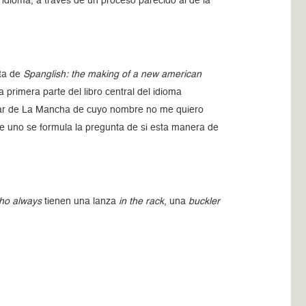
idioma, a través de un proceso parecido al de la
ata de
Spanglish: the making of a new american
la primera parte del libro central del idioma
ugar de La Mancha de cuyo nombre no me quiero
e uno se formula la pregunta de si esta manera de
ho always
tienen una lanza
in the rack
, una
buckler