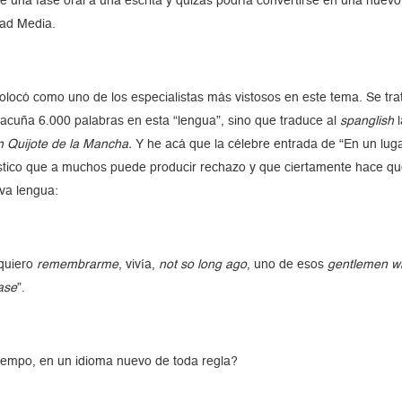
 una fase oral a una escrita y quizás podría convertirse en una nuevo 
ad Media.
olocó como uno de los especialistas más vistosos en este tema. Se tr
o acuña 6.000 palabras en esta “lengua”, sino que traduce al
spanglish
n Quijote de la Mancha.
Y he acá que la célebre entrada de “En un l
üístico que a muchos puede producir rechazo y que ciertamente hace qu
va lengua:
quiero
remembrarme
, vivía,
not so long ago
, uno de esos
gentlemen w
ase
”.
tiempo, en un idioma nuevo de toda regla?