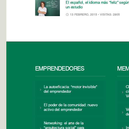
El español, el idioma más “feliz” segú
un estudio
13 FEBRERO, 2015
• VISITAS: 2905
EMPRENDEDORES
MEM
La autoeficacia: “motor invisible”
C
del emprendedor
c
V
El poder de la comunidad: nuevo
activo del emprendedor
V
d
Networking: el arte de la
“arquitectura social” para
I