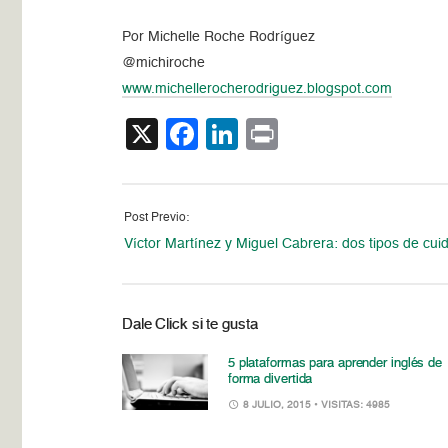
Por Michelle Roche Rodríguez
@michiroche
www.michellerocherodriguez.
blogspot.com
X
Facebook
LinkedIn
Print
Post Previo:
Víctor Martínez y Miguel Cabrera: dos tipos de cui
Dale Click si te gusta
5 plataformas para aprender inglés de
forma divertida
8 JULIO, 2015
• VISITAS: 4985