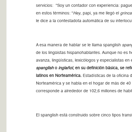
servicios: “Soy un contador con experiencia: pagu
en estos términos: “
Hey
, papi, ya me llegó el
grinca
le dice a la contestadota automática de su interlocut
A esa manera de hablar se le llama spanglish
span
de los lingüistas hispanohablantes. Aunque no es 
avanza, lingüísticas, lexicólogos y especialistas en
spanglish
o
inglañol
, en su definición básica, se re
latinos en Norteamérica.
Estadísticas de la oficina
Norteamérica y se habla en el hogar de más de 40 mi
corresponde a alrededor de 102,6 millones de habi
El spanglish está construido sobre cinco tipos transf