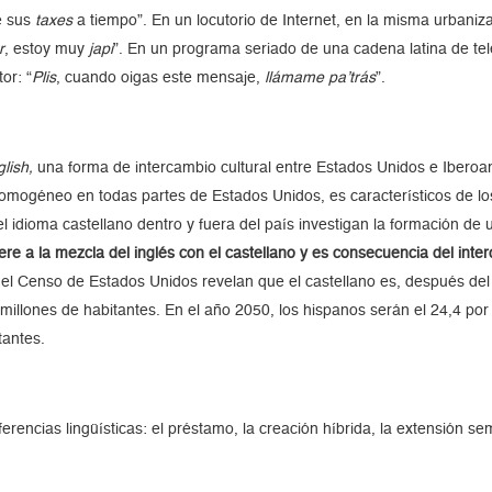
e sus
taxes
a tiempo”. En un locutorio de Internet, en la misma urbaniza
r
, estoy muy
japi
”. En un programa seriado de una cadena latina de te
or: “
Plis
, cuando oigas este mensaje,
llámame pa’trás
”.
glish,
una forma de intercambio cultural entre Estados Unidos e Iberoa
homogéneo en todas partes de Estados Unidos, es característicos de lo
 el idioma castellano dentro y fuera del país investigan la formación d
fiere a la mezcla del inglés con el castellano y es consecuencia del int
 del Censo de Estados Unidos revelan que el castellano es, después de
llones de habitantes. En el año 2050, los hispanos serán el 24,4 por c
tantes.
erencias lingüísticas: el préstamo, la creación híbrida, la extensión sem