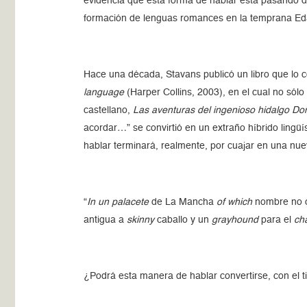
evidencia que esta forma de hablar está pasando de
formación de lenguas romances en la temprana Ed
Hace una década, Stavans publicó un libro que lo c
language
(Harper Collins, 2003), en el cual no sól
castellano,
Las aventuras del ingenioso hidalgo Do
acordar…” se convirtió en un extraño híbrido ling
hablar terminará, realmente, por cuajar en una nue
“
In un palacete
de La Mancha
of which
nombre no 
antigua a
skinny
caballo y un
grayhound
para el
ch
¿Podrá esta manera de hablar convertirse, con el 