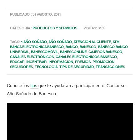
PUBLICADO : 31 AGOSTO, 2011
CATEGORIA :
PRODUCTOS Y SERVICIOS
VISITAS: 3189
TAGS:
1 AÑO SOÑADO
,
AÑO SOÑADO
,
ATENCION AL CLIENTE
,
ATM
,
BANCA ELECTRÓNICA BANESCO
,
BANCO
,
BANESCO
,
BANESCO BANCO
UNIVERSAL
,
BANESCOMÓVIL
,
BANESCONLINE
,
CAJEROS BANESCO
,
CANALES ELECTRÓNICOS
,
CANALES ELECTRÓNICOS BANESCO
,
EDUCAR
,
INCENTIVAR
,
INFORMACIÓN
,
PREMIOS
,
PROMOCION
,
SEGUIDORES
,
TECNOLOGÍA
,
TIPS DE SEGURIDAD
,
TRANSACCIONES
Conoce los
tips
que te ayudarán a participar en el Concurso
Año Soñado de Banesco.