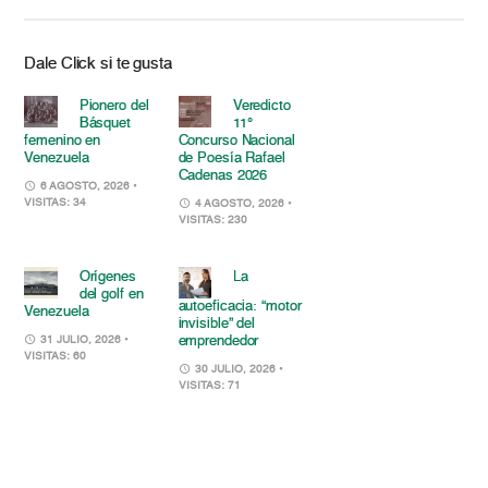
Dale Click si te gusta
Pionero del
Veredicto
Básquet
11°
femenino en
Concurso Nacional
Venezuela
de Poesía Rafael
Cadenas 2026
6 AGOSTO, 2026
•
VISITAS: 34
4 AGOSTO, 2026
•
VISITAS: 230
Orígenes
La
del golf en
autoeficacia: “motor
Venezuela
invisible” del
emprendedor
31 JULIO, 2026
•
VISITAS: 60
30 JULIO, 2026
•
VISITAS: 71