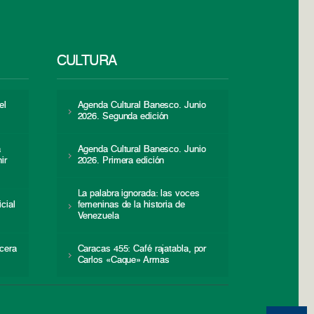
CULTURA
el
Agenda Cultural Banesco. Junio
2026. Segunda edición
a
Agenda Cultural Banesco. Junio
ir
2026. Primera edición
La palabra ignorada: las voces
icial
femeninas de la historia de
s
Venezuela
cera
Caracas 455: Café rajatabla, por
Carlos «Caque» Armas