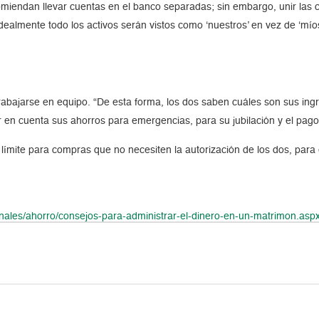
omiendan llevar cuentas en el banco separadas; sin embargo, unir la
lmente todo los activos serán vistos como ‘nuestros’ en vez de ‘mío
rabajarse en equipo. “De esta forma, los dos saben cuáles son sus ing
 en cuenta sus ahorros para emergencias, para su jubilación y el pag
mite para compras que no necesiten la autorización de los dos, para ev
onales/ahorro/consejos-para-administrar-el-dinero-en-un-matrimon.a