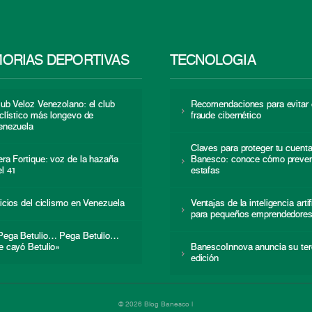
ORIAS DEPORTIVAS
TECNOLOGÍA
lub Veloz Venezolano: el club
Recomendaciones para evitar 
iclístico más longevo de
fraude cibernético
enezuela
Claves para proteger tu cuent
era Fortique: voz de la hazaña
Banesco: conoce cómo preven
el 41
estafas
nicios del ciclismo en Venezuela
Ventajas de la inteligencia artif
para pequeños emprendedore
Pega Betulio… Pega Betulio…
e cayó Betulio»
BanescoInnova anuncia su ter
edición
© 2026 Blog Banesco |