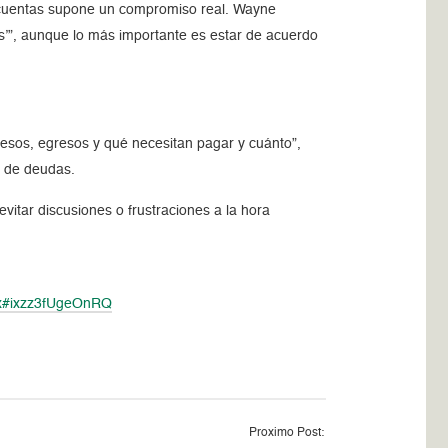
s cuentas supone un compromiso real. Wayne
s’”, aunque lo más importante es estar de acuerdo
resos, egresos y qué necesitan pagar y cuánto”,
o de deudas.
itar discusiones o frustraciones a la hora
spx#ixzz3fUgeOnRQ
Proximo Post: