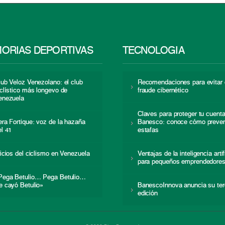
ORIAS DEPORTIVAS
TECNOLOGÍA
lub Veloz Venezolano: el club
Recomendaciones para evitar 
iclístico más longevo de
fraude cibernético
enezuela
Claves para proteger tu cuent
era Fortique: voz de la hazaña
Banesco: conoce cómo preven
el 41
estafas
nicios del ciclismo en Venezuela
Ventajas de la inteligencia artif
para pequeños emprendedore
Pega Betulio… Pega Betulio…
e cayó Betulio»
BanescoInnova anuncia su ter
edición