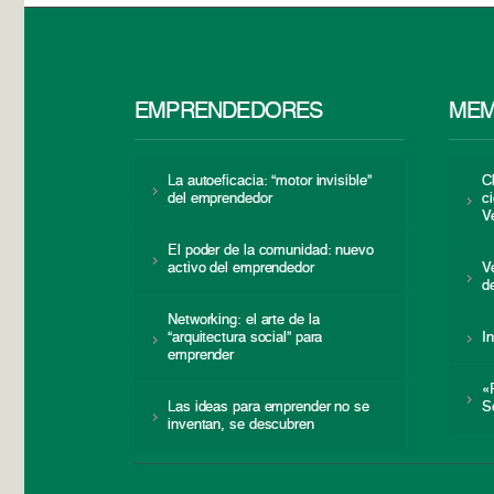
EMPRENDEDORES
MEM
La autoeficacia: “motor invisible”
C
del emprendedor
c
V
El poder de la comunidad: nuevo
activo del emprendedor
V
d
Networking: el arte de la
“arquitectura social” para
I
emprender
«
Las ideas para emprender no se
S
inventan, se descubren