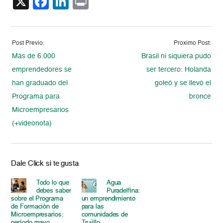
X
Facebook
LinkedIn
Print
Post Previo:
Proximo Post:
Más de 6.000
Brasil ni siquiera pudo
emprendedores se
ser tercero: Holanda
han graduado del
goleó y se llevó el
Programa para
bronce
Microempresarios
(+videonota)
Dale Click si te gusta
Todo lo que
Agua
debes saber
Puradelfina:
sobre el Programa
un emprendimiento
de Formación de
para las
Microempresarios:
comunidades de
período mayo...
Trujillo