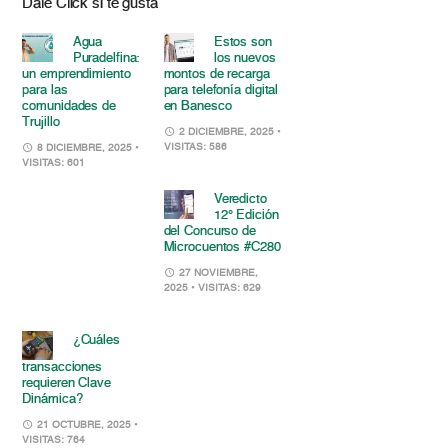
Dale Click si te gusta
Agua
Estos son
Puradelfina:
los nuevos
un emprendimiento
montos de recarga
para las
para telefonía digital
comunidades de
en Banesco
Trujillo
2 DICIEMBRE, 2025
•
VISITAS: 586
8 DICIEMBRE, 2025
•
VISITAS: 601
Veredicto
12° Edición
del Concurso de
Microcuentos #C280
27 NOVIEMBRE,
2025
• VISITAS: 629
¿Cuáles
transacciones
requieren Clave
Dinámica?
21 OCTUBRE, 2025
•
VISITAS: 764