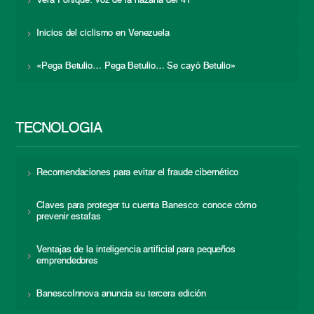
Vera Fortique: voz de la hazaña del 41
Inicios del ciclismo en Venezuela
«Pega Betulio… Pega Betulio… Se cayó Betulio»
TECNOLOGÍA
Recomendaciones para evitar el fraude cibernético
Claves para proteger tu cuenta Banesco: conoce cómo
prevenir estafas
Ventajas de la inteligencia artificial para pequeños
emprendedores
BanescoInnova anuncia su tercera edición