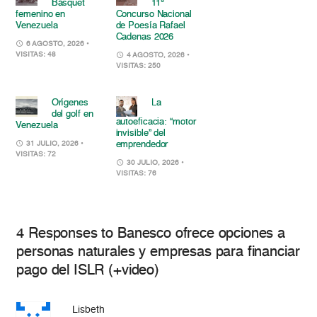
Básquet
11°
femenino en
Concurso Nacional
Venezuela
de Poesía Rafael
Cadenas 2026
6 AGOSTO, 2026
•
VISITAS: 48
4 AGOSTO, 2026
•
VISITAS: 250
Orígenes
La
del golf en
autoeficacia: “motor
Venezuela
invisible” del
emprendedor
31 JULIO, 2026
•
VISITAS: 72
30 JULIO, 2026
•
VISITAS: 76
4 Responses to Banesco ofrece opciones a
personas naturales y empresas para financiar
pago del ISLR (+video)
Lisbeth