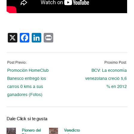
X
Facebook
LinkedIn
Print
Post Previo:
Proximo Post:
Promoción HomeClub
BCV: La economía
Banesco entregó los
venezolana creció 5,6
carros 0 kms a sus
% en 2012
ganadores (Fotos)
Dale Click si te gusta
Pionero del
Veredicto