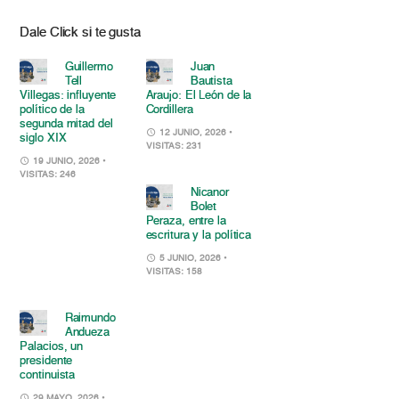
Dale Click si te gusta
Guillermo
Juan
Tell
Bautista
Villegas: influyente
Araujo: El León de la
político de la
Cordillera
segunda mitad del
12 JUNIO, 2026
•
siglo XIX
VISITAS: 231
19 JUNIO, 2026
•
VISITAS: 246
Nicanor
Bolet
Peraza, entre la
escritura y la política
5 JUNIO, 2026
•
VISITAS: 158
Raimundo
Andueza
Palacios, un
presidente
continuista
29 MAYO, 2026
•