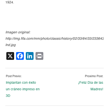
1924.
Imagen original:
http://img.fifa.com/mm/photo/classic/history/02/33/64/33/2336433_fu
lnd.jpg
X
Facebook
LinkedIn
Print
Post Previo:
Proximo Post:
Implantan con éxito
¡Feliz Día de las
un cráneo impreso en
Madres!
3D