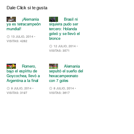
Dale Click si te gusta
¡Alemania
Brasil ni
ya es tetracampeón
siquiera pudo ser
mundial!
tercero: Holanda
goleó y se llevó el
13 JULIO, 2014
•
bronce
VISITAS: 4282
12 JULIO, 2014
•
VISITAS: 3571
Romero,
Alemania
bajo el espíritu de
sepultó el sueño del
Goycochea, llevó a
hexacampeonato
Argentina a la final
con 7 goles
9 JULIO, 2014
•
8 JULIO, 2014
•
VISITAS: 3197
VISITAS: 3617