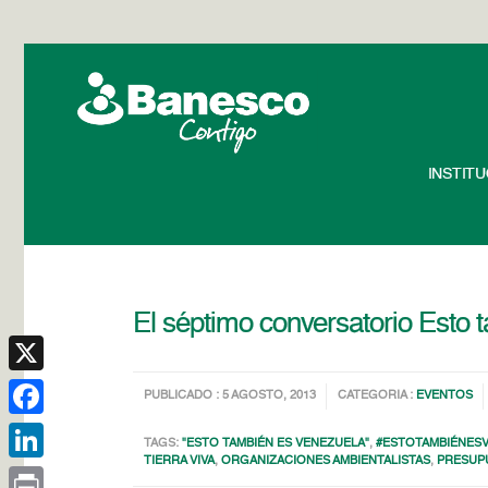
INSTIT
El séptimo conversatorio Esto
X
PUBLICADO : 5 AGOSTO, 2013
CATEGORIA :
EVENTOS
Facebook
TAGS:
"ESTO TAMBIÉN ES VENEZUELA"
,
#ESTOTAMBIÉNES
TIERRA VIVA
,
ORGANIZACIONES AMBIENTALISTAS
,
PRESUPU
LinkedIn