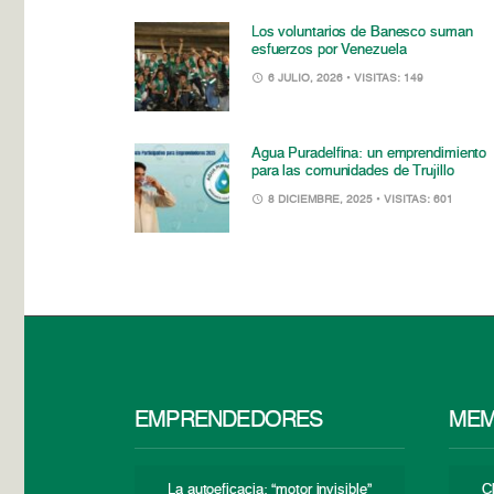
Los voluntarios de Banesco suman
esfuerzos por Venezuela
6 JULIO, 2026
• VISITAS: 149
Agua Puradelfina: un emprendimiento
para las comunidades de Trujillo
8 DICIEMBRE, 2025
• VISITAS: 601
EMPRENDEDORES
MEM
La autoeficacia: “motor invisible”
C