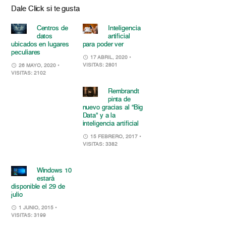
Dale Click si te gusta
Centros de
Inteligencia
datos
artificial
ubicados en lugares
para poder ver
peculiares
17 ABRIL, 2020
•
VISITAS: 2801
26 MAYO, 2020
•
VISITAS: 2102
Rembrandt
pinta de
nuevo gracias al “Big
Data” y a la
inteligencia artificial
15 FEBRERO, 2017
•
VISITAS: 3382
Windows 10
estará
disponible el 29 de
julio
1 JUNIO, 2015
•
VISITAS: 3199