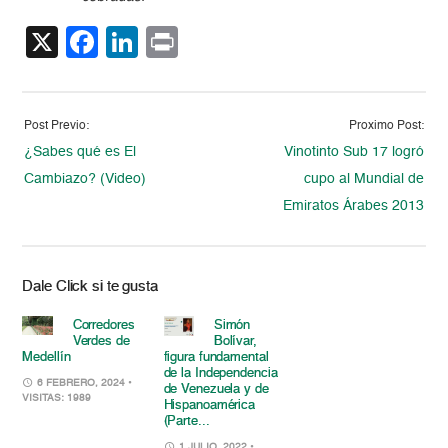
X
Facebook
LinkedIn
Print
Post Previo:
Proximo Post:
¿Sabes qué es El
Vinotinto Sub 17 logró
Cambiazo? (Video)
cupo al Mundial de
Emiratos Árabes 2013
Dale Click si te gusta
Corredores
Simón
Verdes de
Bolívar,
Medellín
figura fundamental
de la Independencia
6 FEBRERO, 2024
•
de Venezuela y de
VISITAS: 1989
Hispanoamérica
(Parte...
1 JULIO, 2022
•