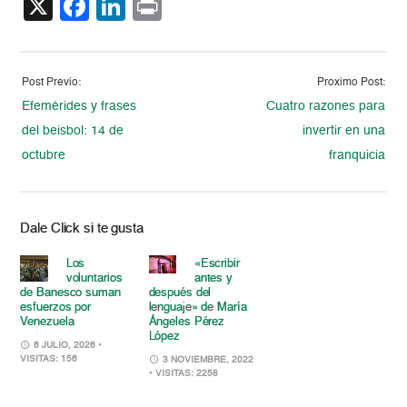
X
Facebook
LinkedIn
Print
Post Previo:
Proximo Post:
Efemérides y frases
Cuatro razones para
del beisbol: 14 de
invertir en una
octubre
franquicia
Dale Click si te gusta
Los
«Escribir
voluntarios
antes y
de Banesco suman
después del
esfuerzos por
lenguaje» de María
Venezuela
Ángeles Pérez
López
6 JULIO, 2026
•
VISITAS: 156
3 NOVIEMBRE, 2022
• VISITAS: 2258