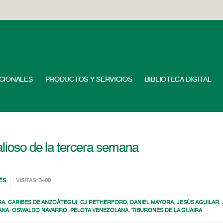
UCIONALES
PRODUCTOS Y SERVICIOS
BIBLIOTECA DIGITAL
alioso de la tercera semana
ÉS
VISITAS: 3400
RA
,
CARIBES DE ANZOÁTEGUI
,
CJ RETHERFORD
,
DANIEL MAYORA
,
JESÚS AGUILAR
,
ANA
,
OSWALDO NAVARRO
,
PELOTA VENEZOLANA
,
TIBURONES DE LA GUAIRA