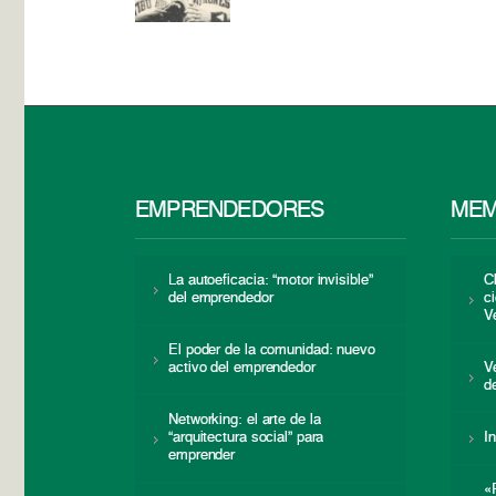
EMPRENDEDORES
MEM
La autoeficacia: “motor invisible”
C
del emprendedor
c
V
El poder de la comunidad: nuevo
activo del emprendedor
V
d
Networking: el arte de la
“arquitectura social” para
I
emprender
«