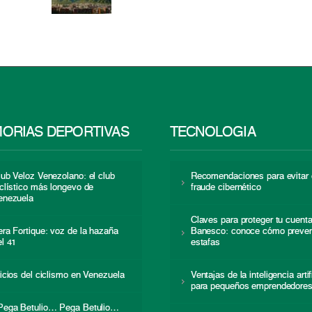
ORIAS DEPORTIVAS
TECNOLOGÍA
lub Veloz Venezolano: el club
Recomendaciones para evitar 
iclístico más longevo de
fraude cibernético
enezuela
Claves para proteger tu cuent
era Fortique: voz de la hazaña
Banesco: conoce cómo preven
el 41
estafas
nicios del ciclismo en Venezuela
Ventajas de la inteligencia artif
para pequeños emprendedore
Pega Betulio… Pega Betulio…