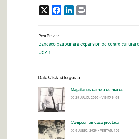
X
Facebook
LinkedIn
Print
Post Previo:
Banesco patrocinará expansión de centro cultural d
UCAB
Dale Click si te gusta
Magallanes cambia de manos
28 JULIO, 2026
• VISITAS: 58
Campeón en casa prestada
9 JUNIO, 2026
• VISITAS: 109