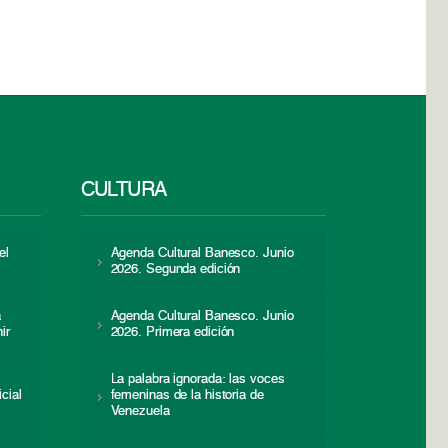
CULTURA
el
Agenda Cultural Banesco. Junio
2026. Segunda edición
a
Agenda Cultural Banesco. Junio
ir
2026. Primera edición
La palabra ignorada: las voces
icial
femeninas de la historia de
s
Venezuela