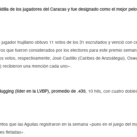
guidilla de los jugadores del Caracas y fue designado como el mejor pel
l jugador trujillano obtuvo 11 votos de los 31 escrutados y venció con
os que fueron considerados por los electores para este premio semana
s votos, respectivamente; José Castillo (Caribes de Anzoátegui), Osw
ua) recibieron una mención cada uno».
slugging (líder en la LVBP), promedio de .435
, 10 hits, con cuatro doble
unfos que las Aguilas registraron en la semana «pues en el juego del ma
es fletadas».