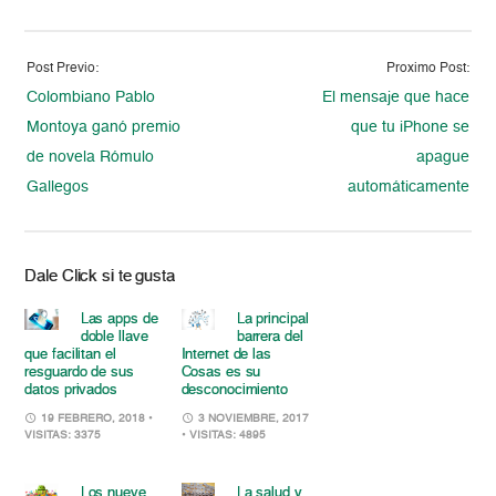
Post Previo:
Proximo Post:
Colombiano Pablo
El mensaje que hace
Montoya ganó premio
que tu iPhone se
de novela Rómulo
apague
Gallegos
automáticamente
Dale Click si te gusta
Las apps de
La principal
doble llave
barrera del
que facilitan el
Internet de las
resguardo de sus
Cosas es su
datos privados
desconocimiento
19 FEBRERO, 2018
•
3 NOVIEMBRE, 2017
VISITAS: 3375
• VISITAS: 4895
Los nueve
La salud y