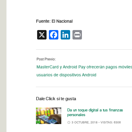
Fuente: El Nacional
X
Facebook
LinkedIn
Print
Post Previo:
MasterCard y Android Pay ofrecerán pagos móvile
usuarios de dispositivos Android
Dale Click si te gusta
Da un toque digital a tus finanzas
personales
3 OCTUBRE, 2018
• VISITAS: 6306