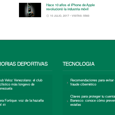
Hace 10 años el iPhone de Apple
revolucionó la industria móvil
10 JULIO, 2017
• VISITAS: 5583
ORIAS DEPORTIVAS
TECNOLOGÍA
lub Veloz Venezolano: el club
Recomendaciones para evitar 
iclístico más longevo de
fraude cibernético
enezuela
Claves para proteger tu cuent
era Fortique: voz de la hazaña
Banesco: conoce cómo preven
el 41
estafas