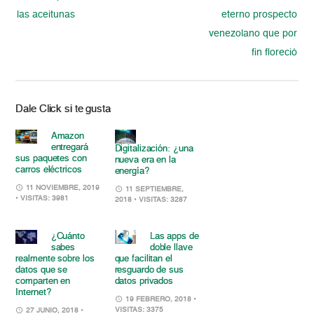
las aceitunas
eterno prospecto
venezolano que por
fin floreció
Dale Click si te gusta
Amazon‌
‌entregará‌
Digitalización: ¿una
‌sus‌ ‌paquetes‌ ‌con‌
nueva era en la
‌carros‌ ‌eléctricos‌ ‌
energía?
11 NOVIEMBRE, 2019
11 SEPTIEMBRE,
• VISITAS: 3981
2018
• VISITAS: 3287
¿Cuánto
Las apps de
sabes
doble llave
realmente sobre los
que facilitan el
datos que se
resguardo de sus
comparten en
datos privados
Internet?
19 FEBRERO, 2018
•
VISITAS: 3375
27 JUNIO, 2018
•