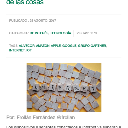
de las cosas
PUBLICADO : 28 AGOSTO, 2017
CATEGORIA :
DE INTERÉS
,
TECNOLOGÍA
VISITAS: 3370
TAGS:
ALIVECOR
,
AMAZON
,
APPLE
,
GOOGLE
,
GRUPO GARTNER
,
INTERNET
,
IOT
Por: Froilán Fernández @froilan
Los dispositivos y sensores conectados a Internet ya superan a