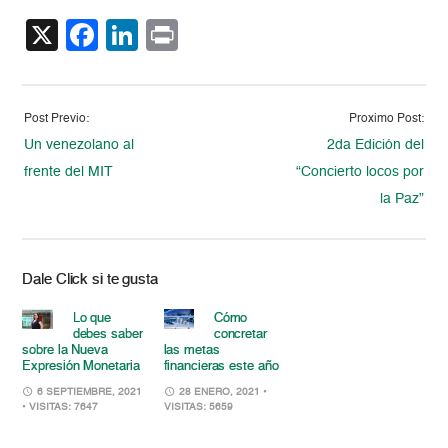
X
Facebook
LinkedIn
Print
Post Previo:
Proximo Post:
Un venezolano al
2da Edición del
frente del MIT
“Concierto locos por
la Paz”
Dale Click si te gusta
Lo que
Cómo
debes saber
concretar
sobre la Nueva
las metas
Expresión Monetaria
financieras este año
6 SEPTIEMBRE, 2021
28 ENERO, 2021
•
• VISITAS: 7647
VISITAS: 5659