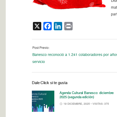
Dis
mat
par
X
Facebook
LinkedIn
Print
Post Previo:
Banesco reconoció a 1.241 colaboradores por año
servicio
Dale Click si te gusta
Agenda Cultural Banesco: diciembre
2025 (segunda edición)
19 DICIEMBRE, 2025
• VISITAS: 375