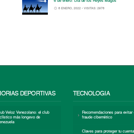
6 de enero: Día de los Reyes Magos
6 ENERO, 2022
• VISITAS: 2976
ORIAS DEPORTIVAS
TECNOLOGÍA
lub Veloz Venezolano: el club
Recomendaciones para evitar 
iclístico más longevo de
fraude cibernético
enezuela
Claves para proteger tu cuent