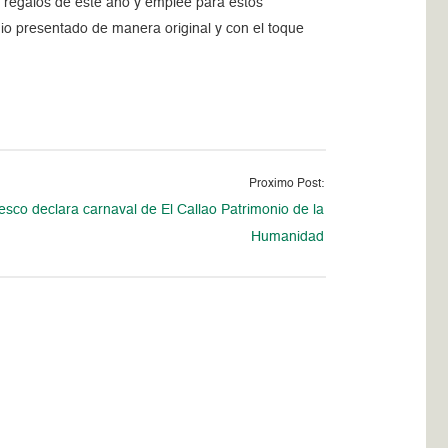
s regalos de este año y emplee para éstos
uio presentado de manera original y con el toque
Proximo Post:
sco declara carnaval de El Callao Patrimonio de la
Humanidad