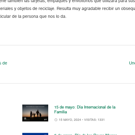
eñe también las tarjetas, empaques y envoltorios que utilizará para su
eriales y objetos de reciclaje. Resulta muy agradable recibir un obseq
ticular de la persona que nos lo da.
s de
Une
15 de mayo: Día Internacional de la
Familia
15 MAYO, 2024
• VISITAS: 1331