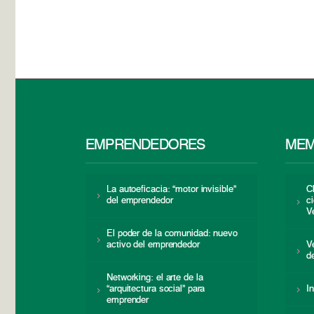
EMPRENDEDORES
MEM
La autoeficacia: “motor invisible”
C
del emprendedor
c
V
El poder de la comunidad: nuevo
activo del emprendedor
V
d
Networking: el arte de la
“arquitectura social” para
I
emprender