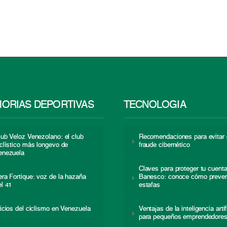
ORIAS DEPORTIVAS
TECNOLOGÍA
lub Veloz Venezolano: el club
Recomendaciones para evitar 
iclístico más longevo de
fraude cibernético
enezuela
Claves para proteger tu cuent
era Fortique: voz de la hazaña
Banesco: conoce cómo preven
el 41
estafas
nicios del ciclismo en Venezuela
Ventajas de la inteligencia artif
para pequeños emprendedore