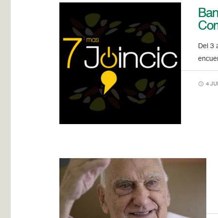
Ban
Com
Del 3 
encuen
4 JU