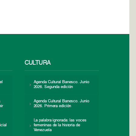
CULTURA
el
Agenda Cultural Banesco. Junio
2026. Segunda edición
a
Agenda Cultural Banesco. Junio
ir
2026. Primera edición
La palabra ignorada: las voces
icial
femeninas de la historia de
s
Venezuela