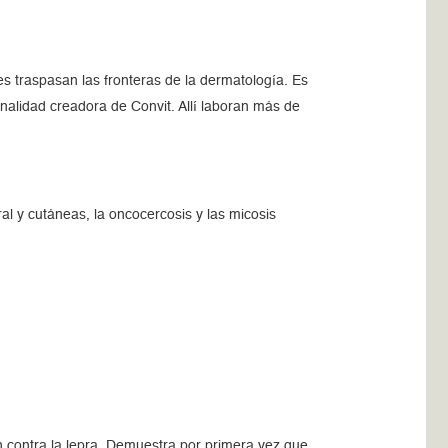
es traspasan las fronteras de la dermatología. Es
sonalidad creadora de Convit. Allí laboran más de
al y cutáneas, la oncocercosis y las micosis
n contra la lepra. Demuestra por primera vez que