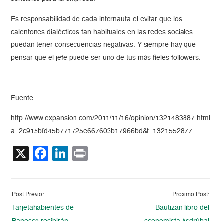
Es responsabilidad de cada internauta el evitar que los
calentones dialécticos tan habituales en las redes sociales
puedan tener consecuencias negativas. Y siempre hay que
pensar que el jefe puede ser uno de tus más fieles followers.
Fuente:
http://www.expansion.com/2011/11/16/opinion/1321483887.html?
a=2c915bfd45b771725e667603b17966bd&t=1321552877
X
Facebook
LinkedIn
Print
Post Previo:
Proximo Post:
Tarjetahabientes de
Bautizan libro del