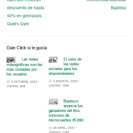
Banesco recibirán
economista Asdrúbal
descuento de hasta
Baptista
50% en gimnasios
Gold’s Gym
Dale Click si te gusta
Las redes
El valor de
las redes
videográficas son las
sociales para los
más visitadas por
emprendedores
los usuarios
3 AGOSTO, 2023
•
3 OCTUBRE, 2023
•
VISITAS: 1264
VISITAS: 908
Banesco
anuncia los
ganadores del 8vo.
concurso de
microcuentos #C280
26 ABRIL, 2021
•
VISITAS: 1705