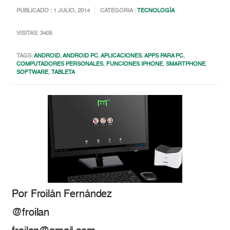
PUBLICADO : 1 JULIO, 2014
CATEGORIA :
TECNOLOGÍA
VISITAS: 3405
TAGS:
ANDROID
,
ANDROID PC
,
APLICACIONES
,
APPS PARA PC
,
COMPUTADORES PERSONALES
,
FUNCIONES IPHONE
,
SMARTPHONE
,
SOFTWARE
,
TABLETA
Por Froilán Fernández
@froilan