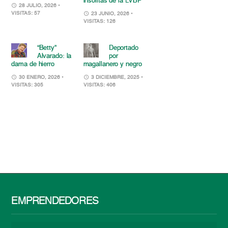
insólitas de la LVBP
28 JULIO, 2026
•
VISITAS: 57
23 JUNIO, 2026
•
VISITAS: 126
“Betty”
Deportado
Alvarado: la
por
dama de hierro
magallanero y negro
30 ENERO, 2026
•
3 DICIEMBRE, 2025
•
VISITAS: 305
VISITAS: 406
EMPRENDEDORES