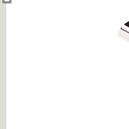
Print