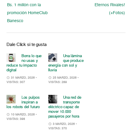
Bs. 1 millón con la
Eternos Rivales!
promoción HomeClub
(+Fotos)
Banesco
Dale Click si te gusta
Borra lo que
Una lámina
no usas y
que produce
reduce tu impacto
energía con sol y
digital
lluvia
31 MARZO, 2026
•
25 MARZO, 2026
•
VISITAS: 307
VISITAS: 289
Los pulpos
Una red de
inspiran a
transporte
los robots del futuro
eléctrico capaz de
mover 10.000
10 MARZO, 2026
•
pasajeros por hora
VISITAS: 398
3 MARZO, 2026
•
VISITAS: 370