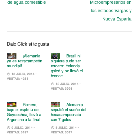
de agua comestible
Microempresarios en
los estados Vargas y
Nueva Esparta
Dale Click si te gusta
¡Alemania
Brasil ni
ya es tetracampeón
siquiera pudo ser
mundial!
tercero: Holanda
goleó y se llevó el
13 JULIO, 2014
•
bronce
VISITAS: 4281
12 JULIO, 2014
•
VISITAS: 3568
Romero,
Alemania
bajo el espíritu de
sepultó el sueño del
Goycochea, llevó a
hexacampeonato
Argentina a la final
con 7 goles
9 JULIO, 2014
•
8 JULIO, 2014
•
VISITAS: 3197
VISITAS: 3617