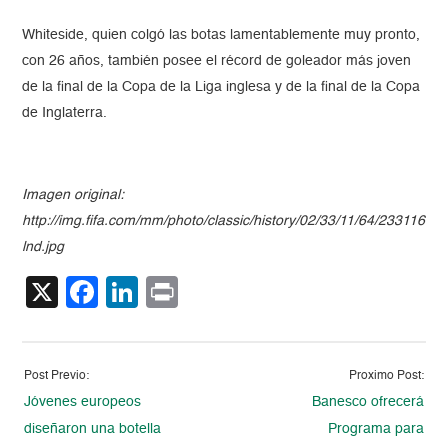
Whiteside, quien colgó las botas lamentablemente muy pronto,
con 26 años, también posee el récord de goleador más joven
de la final de la Copa de la Liga inglesa y de la final de la Copa
de Inglaterra.
Imagen original:
http://img.fifa.com/mm/photo/classic/history/02/33/11/64/2331164_fu
lnd.jpg
X
Facebook
LinkedIn
Print
Post Previo:
Proximo Post:
Jóvenes europeos
Banesco ofrecerá
diseñaron una botella
Programa para