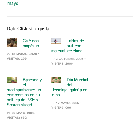
mayo
Dale Click si te gusta
Café con
Tablas de
propósito
surf con
material reciclado
18 MARZO, 2026
•
VISITAS: 269
3 OCTUBRE, 2025
•
VISITAS: 2600
Banesco y
Día Mundial
el
del
medioambiente: un
Reciclaje: galería de
compromiso de su
fotos
política de RSE y
17 MAYO, 2025
•
Sostenibilidad
VISITAS: 966
30 MAYO, 2025
•
VISITAS: 882