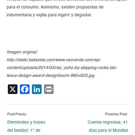
para el consumo. Asimismo, existen propuestas de
indumentaria y vajilla para ingerir y degustar.
Imagen original:
http://static.betazeta.com/www.veoverde.com/wp-
content/uploads/2014/03/rse_ooho-by-skipping-rocks-lab-
lexus-design-award-designboom-960×623.jpg
X
Facebook
LinkedIn
Print
Post Previo:
Proximo Post:
Efemérides y frases
Cuenta regresiva: 41
del beisbol: 1° de
días para el Mundial