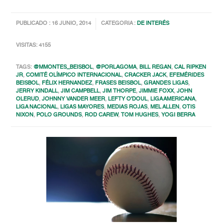
PUBLICADO : 16 JUNIO, 2014
CATEGORIA :
DE INTERÉS
VISITAS: 4155
TAGS:
@MMONTES_BEISBOL
,
@PORLAGOMA
,
BILL REGAN
,
CAL RIPKEN
JR
,
COMITÉ OLÍMPICO INTERNACIONAL
,
CRACKER JACK
,
EFEMÉRIDES
BEISBOL
,
FÉLIX HERNANDEZ
,
FRASES BEISBOL
,
GRANDES LIGAS
,
JERRY KINDALL
,
JIM CAMPBELL
,
JIM THORPE
,
JIMMIE FOXX
,
JOHN
OLERUD
,
JOHNNY VANDER MEER
,
LEFTY O'DOUL
,
LIGA AMERICANA
,
LIGA NACIONAL
,
LIGAS MAYORES
,
MEDIAS ROJAS
,
MEL ALLEN
,
OTIS
NIXON
,
POLO GROUNDS
,
ROD CAREW
,
TOM HUGHES
,
YOGI BERRA