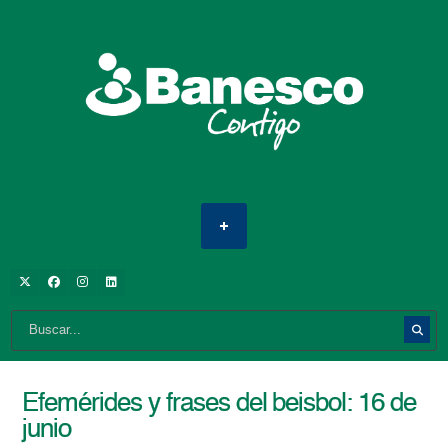
Efemérides y frases del beisbol: 16 de
junio