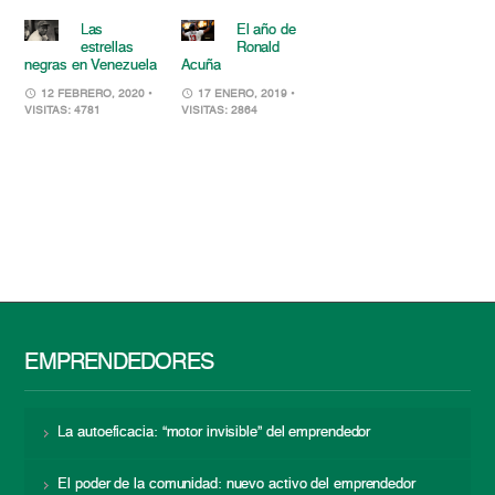
Las
El año de
estrellas
Ronald
negras en Venezuela
Acuña
12 FEBRERO, 2020
•
17 ENERO, 2019
•
VISITAS: 4781
VISITAS: 2864
EMPRENDEDORES
La autoeficacia: “motor invisible” del emprendedor
El poder de la comunidad: nuevo activo del emprendedor