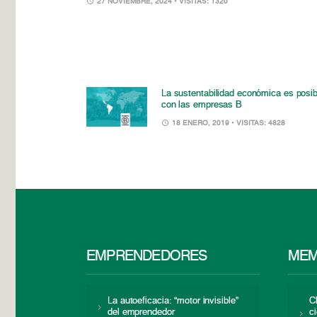
27 NOVIEMBRE, 2024
• VISITAS: 1320
La sustentabilidad económica es posib
con las empresas B
18 ENERO, 2019
• VISITAS: 4828
EMPRENDEDORES
MEM
La autoeficacia: “motor invisible”
C
del emprendedor
c