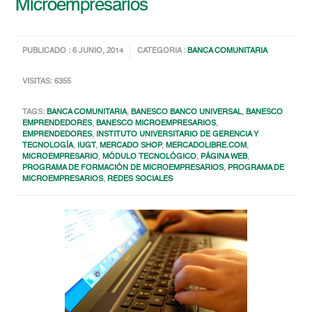
Microempresarios
PUBLICADO : 6 JUNIO, 2014
CATEGORIA :
BANCA COMUNITARIA
VISITAS: 6355
TAGS:
BANCA COMUNITARIA
,
BANESCO BANCO UNIVERSAL
,
BANESCO
EMPRENDEDORES
,
BANESCO MICROEMPRESARIOS
,
EMPRENDEDORES
,
INSTITUTO UNIVERSITARIO DE GERENCIA Y
TECNOLOGÍA
,
IUGT
,
MERCADO SHOP
,
MERCADOLIBRE.COM
,
MICROEMPRESARIO
,
MÓDULO TECNOLÓGICO
,
PÁGINA WEB
,
PROGRAMA DE FORMACIÓN DE MICROEMPRESARIOS
,
PROGRAMA DE
MICROEMPRESARIOS
,
REDES SOCIALES