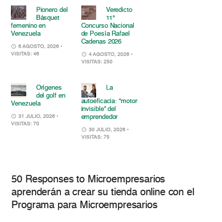
Pionero del
Veredicto
Básquet
11°
femenino en
Concurso Nacional
Venezuela
de Poesía Rafael
Cadenas 2026
6 AGOSTO, 2026
•
VISITAS: 46
4 AGOSTO, 2026
•
VISITAS: 250
Orígenes
La
del golf en
autoeficacia: “motor
Venezuela
invisible” del
emprendedor
31 JULIO, 2026
•
VISITAS: 70
30 JULIO, 2026
•
VISITAS: 75
50 Responses to Microempresarios
aprenderán a crear su tienda online con el
Programa para Microempresarios