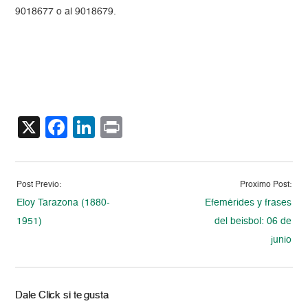
9018677 o al 9018679.
X
Facebook
LinkedIn
Print
Post Previo:
Proximo Post:
Eloy Tarazona (1880-
Efemérides y frases
1951)
del beisbol: 06 de
junio
Dale Click si te gusta