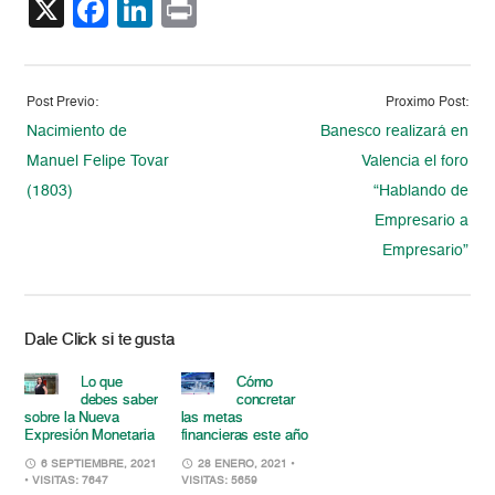
X
Facebook
LinkedIn
Print
Post Previo:
Proximo Post:
Nacimiento de
Banesco realizará en
Manuel Felipe Tovar
Valencia el foro
(1803)
“Hablando de
Empresario a
Empresario”
Dale Click si te gusta
Lo que
Cómo
debes saber
concretar
sobre la Nueva
las metas
Expresión Monetaria
financieras este año
6 SEPTIEMBRE, 2021
28 ENERO, 2021
•
• VISITAS: 7647
VISITAS: 5659