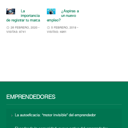
La
¿Aspiras a
importancia
un nuevo
de registrar tu marca
empleo?
26 FEBRERO, 2020
•
5 FEBRERO, 2019
•
VISITAS: 8741
VISITAS: 4961
EMPRENDEDORES
La autoeficacia: “motor invisible” del emprendedor