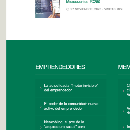
Microcuentos #C280
27 NOVIEMBRE, 2025
• VISITAS: 629
EMPRENDEDORES
MEM
La autoeficacia: “motor invisible”
C
del emprendedor
c
V
El poder de la comunidad: nuevo
activo del emprendedor
V
d
Networking: el arte de la
“arquitectura social” para
I