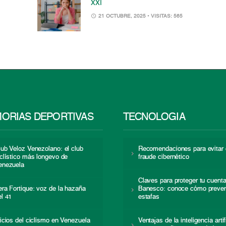
XXI
21 OCTUBRE, 2025
• VISITAS: 565
ORIAS DEPORTIVAS
TECNOLOGÍA
lub Veloz Venezolano: el club
Recomendaciones para evitar 
iclístico más longevo de
fraude cibernético
enezuela
Claves para proteger tu cuent
era Fortique: voz de la hazaña
Banesco: conoce cómo preven
el 41
estafas
nicios del ciclismo en Venezuela
Ventajas de la inteligencia artif