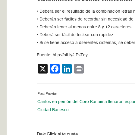
• Deberá ser el resultado de la combinación letras
• Deberán ser fáciles de recordar sin necesidad de e
• Deberán tener al menos entre 8 y 12 caracteres.
• Deberá ser fácil de teclear con rapidez.
• Si se tiene acceso a diferentes sistemas, se deb
Fuente: http://bit.ly/JPsTdy
X
Facebook
LinkedIn
Print
Post Previo:
Cantos en pemón del Coro Kanaima llenaron espa
Ciudad Banesco
Dale Click si te gusta