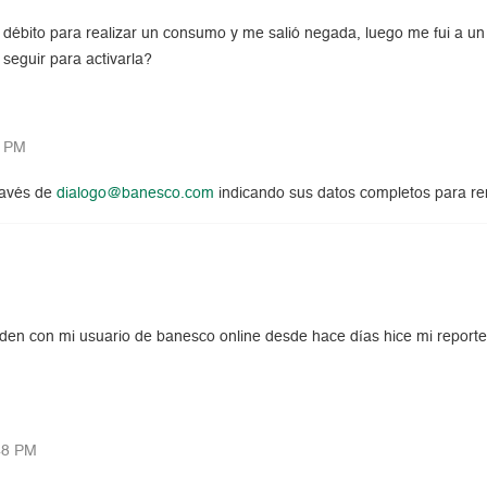
e débito para realizar un consumo y me salió negada, luego me fui a un
 seguir para activarla?
0 PM
ravés de
dialogo@banesco.com
indicando sus datos completos para rem
en con mi usuario de banesco online desde hace días hice mi reporte 
48 PM