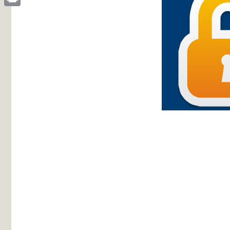
Print