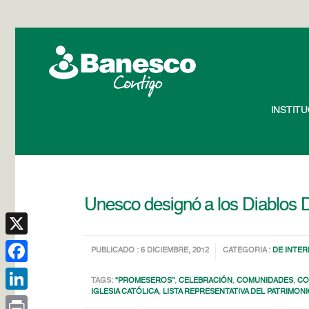
INSTIT
Unesco designó a los Diablos 
X
PUBLICADO : 6 DICIEMBRE, 2012
CATEGORIA :
DE INTER
Facebook
TAGS:
“PROMESEROS’’
,
CELEBRACIÓN
,
COMUNIDADES
,
CO
IGLESIA CATÓLICA
,
LISTA REPRESENTATIVA DEL PATRIMON
LinkedIn