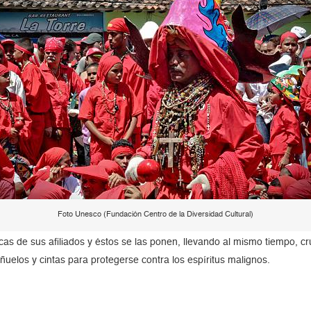
Foto Unesco (Fundación Centro de la Diversidad Cultural)
s de sus afiliados y éstos se las ponen, llevando al mismo tiempo, cr
ñuelos y cintas para protegerse contra los espíritus malignos.