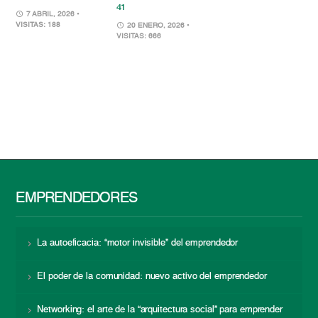
41
7 ABRIL, 2026
•
VISITAS: 188
20 ENERO, 2026
•
VISITAS: 666
EMPRENDEDORES
La autoeficacia: “motor invisible” del emprendedor
El poder de la comunidad: nuevo activo del emprendedor
Networking: el arte de la “arquitectura social” para emprender