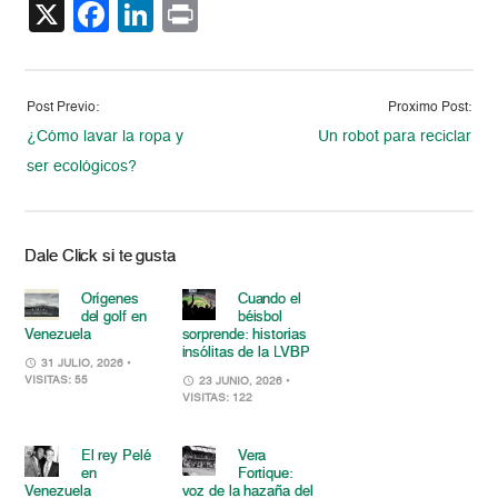
X
Facebook
LinkedIn
Print
Post Previo:
Proximo Post:
¿Cómo lavar la ropa y
Un robot para reciclar
ser ecológicos?
Dale Click si te gusta
Orígenes
Cuando el
del golf en
béisbol
Venezuela
sorprende: historias
insólitas de la LVBP
31 JULIO, 2026
•
VISITAS: 55
23 JUNIO, 2026
•
VISITAS: 122
El rey Pelé
Vera
en
Fortique:
Venezuela
voz de la hazaña del