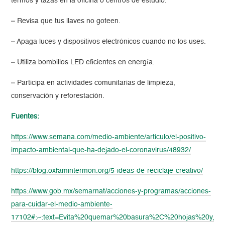
termos y tazas en la oficina o centros de estudio.
– Revisa que tus llaves no goteen.
– Apaga luces y dispositivos electrónicos cuando no los uses.
– Utiliza bombillos LED eficientes en energía.
– Participa en actividades comunitarias de limpieza,
conservación y reforestación.
Fuentes:
https://www.semana.com/medio-ambiente/articulo/el-positivo-
impacto-ambiental-que-ha-dejado-el-coronavirus/48932/
https://blog.oxfamintermon.org/5-ideas-de-reciclaje-creativo/
https://www.gob.mx/semarnat/acciones-y-programas/acciones-
para-cuidar-el-medio-ambiente-
17102#:~:text=Evita%20quemar%20basura%2C%20hojas%20y,l