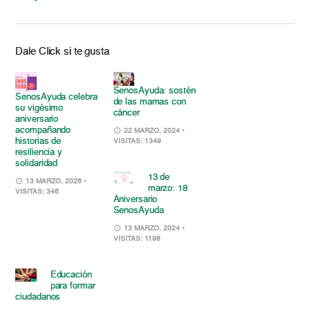
Dale Click si te gusta
SenosAyuda: sostén
SenosAyuda celebra
de las mamas con
su vigésimo
cáncer
aniversario
acompañando
22 MARZO, 2024
•
historias de
VISITAS: 1349
resiliencia y
solidaridad
13 de
13 MARZO, 2026
•
marzo: 18
VISITAS: 346
Aniversario
SenosAyuda
13 MARZO, 2024
•
VISITAS: 1198
Educación
para formar
ciudadanos