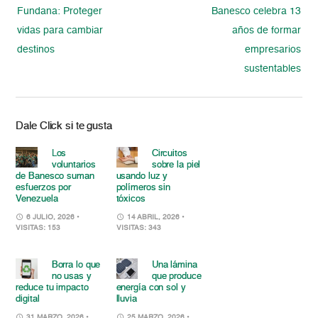
Fundana: Proteger
Banesco celebra 13
vidas para cambiar
años de formar
destinos
empresarios
sustentables
Dale Click si te gusta
Los
Circuitos
voluntarios
sobre la piel
de Banesco suman
usando luz y
esfuerzos por
polímeros sin
Venezuela
tóxicos
6 JULIO, 2026
•
14 ABRIL, 2026
•
VISITAS: 153
VISITAS: 343
Borra lo que
Una lámina
no usas y
que produce
reduce tu impacto
energía con sol y
digital
lluvia
31 MARZO, 2026
•
25 MARZO, 2026
•