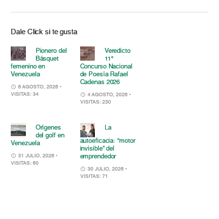
Dale Click si te gusta
Pionero del
Veredicto
Básquet
11°
femenino en
Concurso Nacional
Venezuela
de Poesía Rafael
Cadenas 2026
6 AGOSTO, 2026
•
VISITAS: 34
4 AGOSTO, 2026
•
VISITAS: 230
Orígenes
La
del golf en
autoeficacia: “motor
Venezuela
invisible” del
emprendedor
31 JULIO, 2026
•
VISITAS: 60
30 JULIO, 2026
•
VISITAS: 71