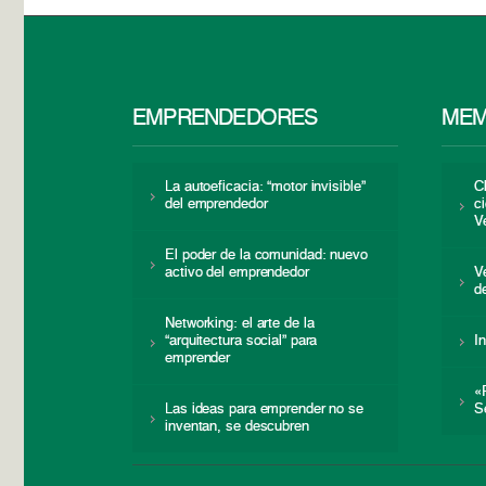
EMPRENDEDORES
MEM
La autoeficacia: “motor invisible”
C
del emprendedor
c
V
El poder de la comunidad: nuevo
activo del emprendedor
V
d
Networking: el arte de la
“arquitectura social” para
I
emprender
«
Las ideas para emprender no se
S
inventan, se descubren