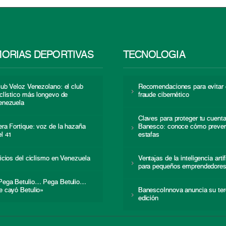
ORIAS DEPORTIVAS
TECNOLOGÍA
lub Veloz Venezolano: el club
Recomendaciones para evitar 
iclístico más longevo de
fraude cibernético
enezuela
Claves para proteger tu cuent
era Fortique: voz de la hazaña
Banesco: conoce cómo preven
el 41
estafas
nicios del ciclismo en Venezuela
Ventajas de la inteligencia artif
para pequeños emprendedore
Pega Betulio… Pega Betulio…
e cayó Betulio»
BanescoInnova anuncia su ter
edición