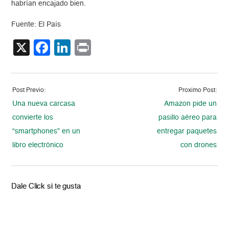
habrían encajado bien.
Fuente: El País
X
Facebook
LinkedIn
Print
Post Previo:
Proximo Post:
Una nueva carcasa
Amazon pide un
convierte los
pasillo aéreo para
“smartphones” en un
entregar paquetes
libro electrónico
con drones
Dale Click si te gusta