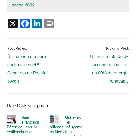
desde 2009
.
X
Facebook
LinkedIn
Print
Post Previo:
Proximo Post:
Última semana para
Un horno híbrido de
participar en el 5°
oxicombustión, con
Concurso de Poesía
un 80% de energía
Joven
renovable
Dale Click si te gusta
Ana
Guillermo
Francisca
Tell
Pérez de León: la
Villegas: influyente
resiliencia que
político de la